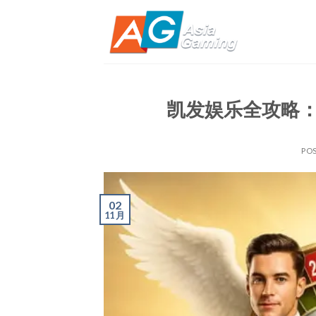
Skip
to
content
凯发娱乐全攻略
PO
02
11 月