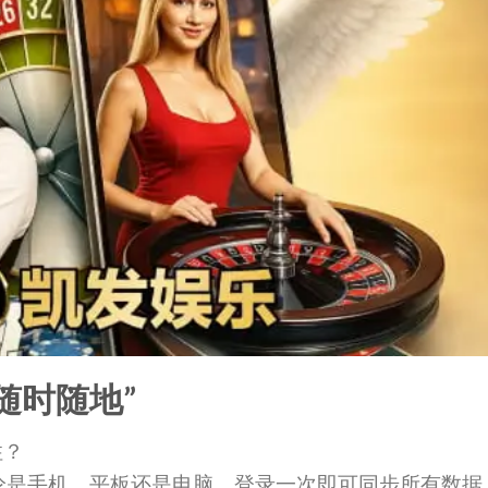
随时随地”
住？
无论是手机、平板还是电脑，登录一次即可同步所有数据