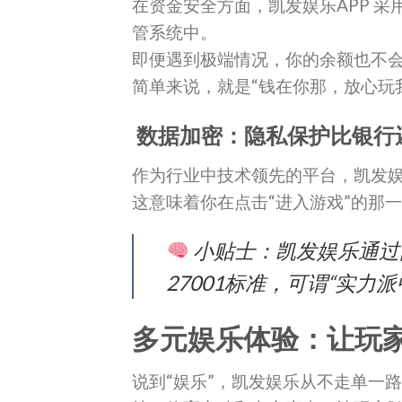
在资金安全方面，凯发娱乐APP 
管系统中。
即便遇到极端情况，你的余额也不会
简单来说，就是“钱在你那，放心玩
数据加密：隐私保护比银行
作为行业中技术领先的平台，凯发娱
这意味着你在点击“进入游戏”的那
小贴士：凯发娱乐通过国
27001标准，可谓“实力
多元娱乐体验：让玩
说到“娱乐”，凯发娱乐从不走单一