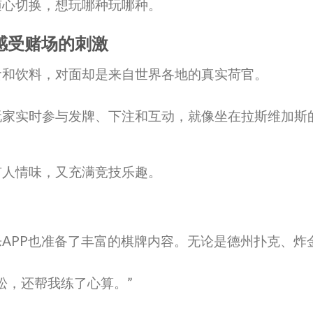
随心切换，想玩哪种玩哪种。
感受赌场的刺激
食和饮料，对面却是来自世界各地的真实荷官。
玩家实时参与发牌、下注和互动，就像坐在拉斯维加斯
有人情味，又充满竞技乐趣。
APP也准备了丰富的棋牌内容。无论是德州扑克、炸
松，还帮我练了心算。”