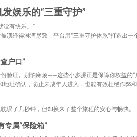
发娱乐的“三重守护”
就没有快乐。”
被演绎得淋漓尽致。平台用“三重守护体系”打造出一
查户口”
份验证。别怕麻烦——这些小步骤正是保障你权益的“
和地址确认，防止未成年人进入，也能有效杜绝作弊
然耽误了几秒钟，但却换来了整个旅程的安心与畅快。
专属“保险箱”