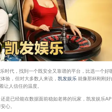
娱乐时代，找到一个既安全又靠谱的平台，比选一个好
究体验，但对大多数人来说，
凯发娱乐
就像那杯刚刚好
着让人信任的温度。
还是已经能在数据面前稳如老将的玩家，凯发娱乐AP
与安心。