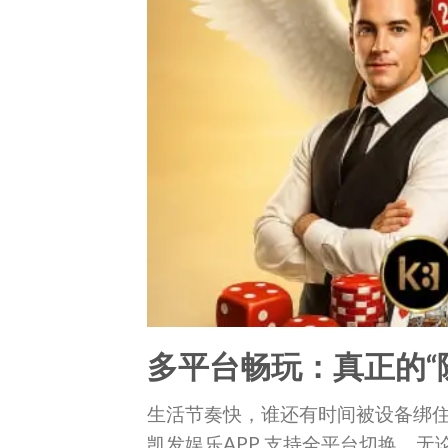
多平台畅玩：真正的“
生活节奏快，谁还有时间被设备绑
凯发娱乐APP 支持全平台切换，