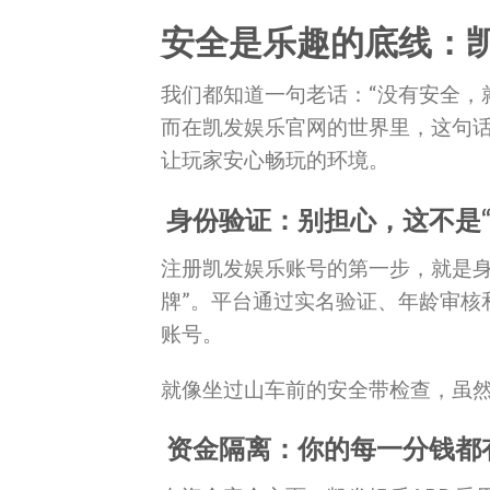
安全是乐趣的底线：凯
我们都知道一句老话：“没有安全，
而在凯发娱乐官网的世界里，这句话
让玩家安心畅玩的环境。
身份验证：别担心，这不是“
注册凯发娱乐账号的第一步，就是身
牌”。平台通过实名验证、年龄审核
账号。
就像坐过山车前的安全带检查，虽
资金隔离：你的每一分钱都有